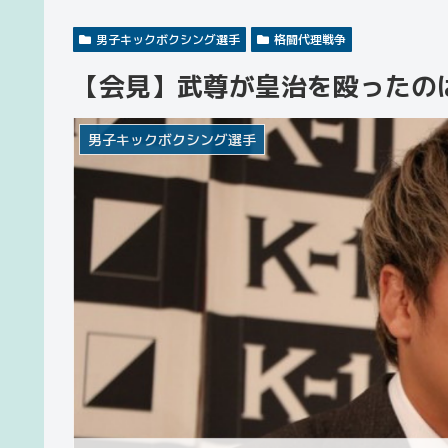
男子キックボクシング選手
格闘代理戦争
【会見】武尊が皇治を殴ったの
男子キックボクシング選手