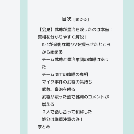
目次
【会見】武尊が皇治を殴ったのは本当！
真相を分かりやすく解説！
K-1が過剰な煽りVを撮らせたところ
から始まる
チーム武尊と皇治軍団の喧嘩はあっ
た
チーム同士の喧嘩の真相
マイク事件の武尊の気持ち
武尊、皇治を殴る
武尊が殴った話で批判のコメントが
増える
２人で話し合って和解した
処分は厳重注意のみ！
まとめ