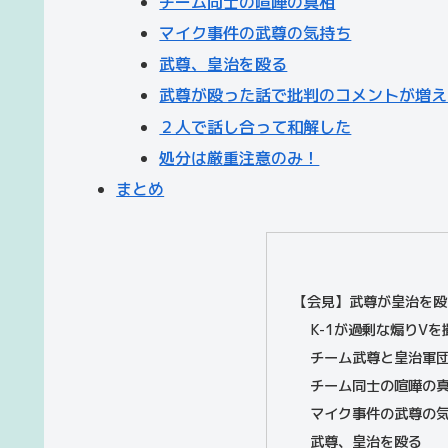
チーム同士の喧嘩の真相
マイク事件の武尊の気持ち
武尊、皇治を殴る
武尊が殴った話で批判のコメントが増え
２人で話し合って和解した
処分は厳重注意のみ！
まとめ
【会見】武尊が皇治を殴
K-1が過剰な煽りV
チーム武尊と皇治軍
チーム同士の喧嘩の
マイク事件の武尊の
武尊、皇治を殴る