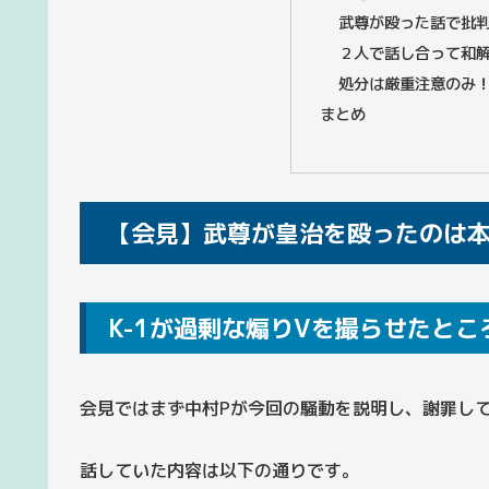
武尊が殴った話で批
２人で話し合って和
処分は厳重注意のみ
まとめ
【会見】武尊が皇治を殴ったのは
K-1が過剰な煽りVを撮らせたとこ
会見ではまず中村Pが今回の騒動を説明し、謝罪し
話していた内容は以下の通りです。