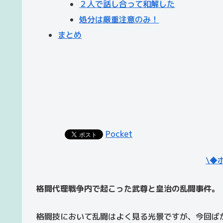
２人で話し合って和解した
処分は厳重注意のみ！
まとめ
Pocket
\◆
格闘代理戦争内で起こった武尊と皇治の乱闘事件。
格闘技において乱闘はよく見る光景ですが、今回ばか