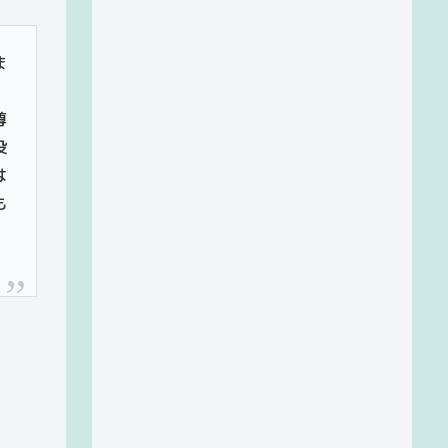
ま
ら
尊
投
は
も