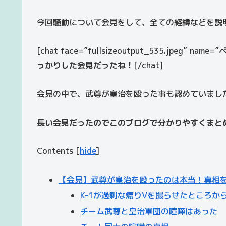
今回騒動について会見をして、全ての経緯などを説
[chat face=”fullsizeoutput_535.jpeg” name=”ペ
っかりした会見だったね！
[/chat]
会見の中で、武尊が皇治を殴った事も認めていまし
長い会見だったのでこのブログで分かりやすくまと
Contents
[
hide
]
【会見】武尊が皇治を殴ったのは本当！真相
K-1が過剰な煽りVを撮らせたところか
チーム武尊と皇治軍団の喧嘩はあった