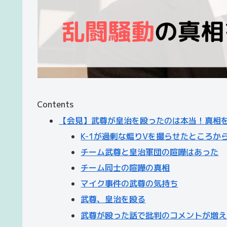
Contents
【会見】武尊が皇治を殴ったのは本当！真相
K-1が過剰な煽りVを撮らせたところか
チーム武尊と皇治軍団の喧嘩はあった
チーム同士の喧嘩の真相
マイク事件の武尊の気持ち
武尊、皇治を殴る
武尊が殴った話で批判のコメントが増え