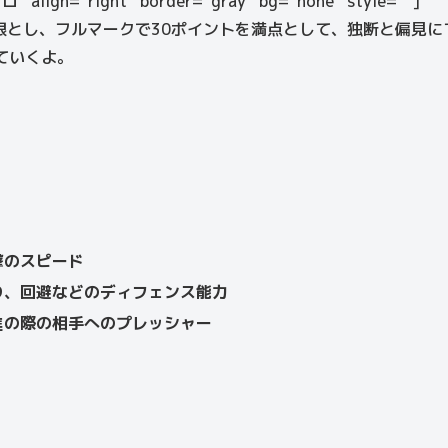
ロ” align=”right” border=”gray” bg=”none” style=””]
限とし、フルマークで30ポイントを満点として、独断と偏見に
ていくよ。
撃のスピード
り、回避などのディフェンス能力
進の際の相手へのプレッシャー