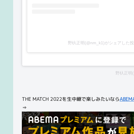
野杁正明(@nm_k1)がシェアした
野杁正明(
THE MATCH 2022を生中継で楽しみたいなら
ABEM
⇒