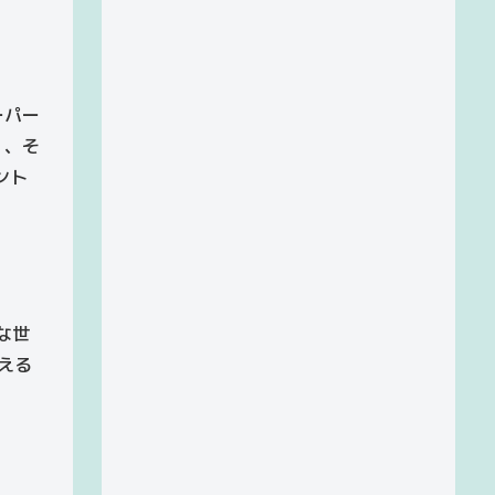
ーパー
」、そ
ント
そんな世
える