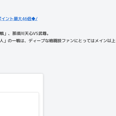
ポイント最大46倍◆/
一戦」、那須川天心VS武尊。
海人」の一戦は、ディープな格闘技ファンにとってはメイン以上