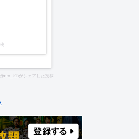
投稿
@nm_k1)がシェアした投稿
A