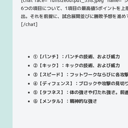
[chat face=”fullsizeoutput_538.jpeg” name=”シ
6つの項目について、1項目の最高値5ポイントを上
出。それを前提に、試合展開並びに勝敗予想を進め
[/chat]
①【パンチ】：パンチの技術、および威力
②【キック】：キックの技術、および威力
③【スピード】：フットワークならびに各攻
④【ディフェンス】：ブロックや攻撃の見切
⑤【タフネス】：体の強さや打たれ強さ。前
⑥【メンタル】：精神的な強さ