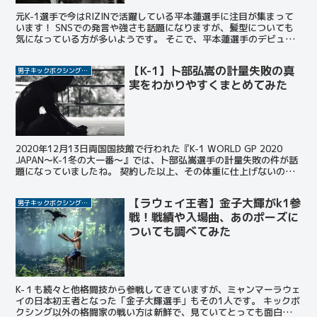
元K-1選手で今はRIZINで活躍している平本蓮選手に注目が集まって
います！ SNSでの発言や強さも話題になりますが、髪型についても
気になっている方が多いようです。 そこで、平本蓮選手のデビュー
時から最新の髪型まで一気に紹介しちゃいます！ ...
【K-1】卜部弘嵩の計量失敗の真
男子キックボクシング選手
実をわかりやすくまとめてみた
2020年12月13日両国国技館で行われた『K-1 WORLD GP 2020
JAPAN～K-1冬の大一番～』では、卜部弘嵩選手の計量失敗の件が話
題になっていましたね。 契約した以上、その体重に仕上げないのは
プロ失格です。 計量失敗する選...
【ラウェイ王者】金子大輝がk1参
男子キックボクシング選手
戦！戦績や入場曲、あのポーズに
ついても調べてみた
K-１も続々と他格闘技から参戦してきていますが、ミャンマーラウェ
イの日本初王者となった「金子大輝選手」もその1人です。 キックボ
クシング以外の格闘家の戦い方は新鮮で、見ていてとっても面白いよ