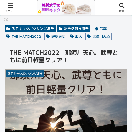
メニュー
検索
男子キックボクシング選手
総合格闘技選手
武尊
THE MATCH2022
野杁正明
海人
那須川天心
THE MATCH2022 那須川天心、武尊と
もに前日軽量クリア！
男子キックボクシング選手