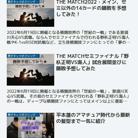
THE MATCH2022・メイン、セ
男子キックボクシング選手
ミ以外の14カードの勝敗を予想
してみた！
2022年6月19日に開催となる格闘技界の「世紀の一戦」である那須
川天心VS武尊。ならんでセミファイナルで行われる野杁正明VS海人
戦やK-1vsRISE対抗戦など、立ち技格闘技ファンにとっての「夢のカ
ード」が揃った。 今回はすでに予想したメ...
THE MATCHセミファイナル「野
男子キックボクシング選手
杁正明VS海人」試合展開並びに
勝敗予想してみた
2022年6月19日に開催となる格闘技界の「世紀の一戦」、那須川天
心VS武尊。 その前のセミファイナルで行われる「野杁正明VS海人」
の一戦は、ディープな格闘技ファンにとってはメイン以上に垂涎の
「裏メイン」とも言えるでしょう。 この投稿をIn...
平本蓮のアマチュア時代から最新
男子キックボクシング選手
の髪型まで一気に紹介