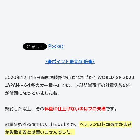
Pocket
\◆ポイント最大46倍◆/
2020年12月13日両国国技館で行われた
『K-1 WORLD GP 2020
JAPAN～K-1冬の大一番～』
では、卜部弘嵩選手の計量失敗の件
が話題になっていましたね。
契約した以上、その
体重に仕上げないのはプロ失格
です。
計量失敗する選手はたまにいますが、
ベテランの卜部選手がまさ
か失敗するとは思いませんでした。