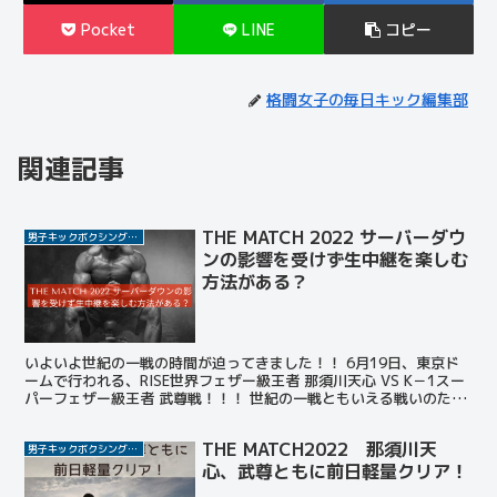
Pocket
LINE
コピー
格闘女子の毎日キック編集部
関連記事
THE MATCH 2022 サーバーダウ
男子キックボクシング選手
ンの影響を受けず生中継を楽しむ
方法がある？
いよいよ世紀の一戦の時間が迫ってきました！！ 6月19日、東京ド
ームで行われる、RISE世界フェザー級王者 那須川天心 VS K－1スー
パーフェザー級王者 武尊戦！！！ 世紀の一戦ともいえる戦いのため
格闘技ファンや格闘技にあまり興味ない人た...
THE MATCH2022 那須川天
男子キックボクシング選手
心、武尊ともに前日軽量クリア！