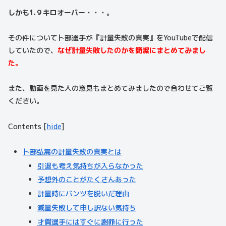
しかも1.９キロオーバー・・・。
その件について卜部選手が『計量失敗の真実』をYouTubeで配信
していたので、
なぜ計量失敗したのかを簡潔にまとめてみまし
た。
また、動画を見た人の意見もまとめてみましたので合わせてご覧
ください。
Contents
[
hide
]
卜部弘嵩の計量失敗の真実とは
引退も考え気持ちが入らなかった
予想外のことがたくさんあった
計量時にパンツを脱いだ理由
減量失敗して申し訳ない気持ち
才賀選手にはすぐに謝罪に行った