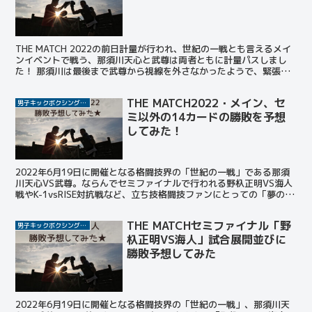
THE MATCH 2022の前日計量が行われ、世紀の一戦とも言えるメイ
ンイベントで戦う、那須川天心と武尊は両者ともに計量パスしまし
た！ 那須川は最後まで武尊から視線を外さなかったようで、緊張の
瞬間だったことが想像できます。 THE MAT...
THE MATCH2022・メイン、セ
男子キックボクシング選手
ミ以外の14カードの勝敗を予想
してみた！
2022年6月19日に開催となる格闘技界の「世紀の一戦」である那須
川天心VS武尊。ならんでセミファイナルで行われる野杁正明VS海人
戦やK-1vsRISE対抗戦など、立ち技格闘技ファンにとっての「夢のカ
ード」が揃った。 今回はすでに予想したメ...
THE MATCHセミファイナル「野
男子キックボクシング選手
杁正明VS海人」試合展開並びに
勝敗予想してみた
2022年6月19日に開催となる格闘技界の「世紀の一戦」、那須川天