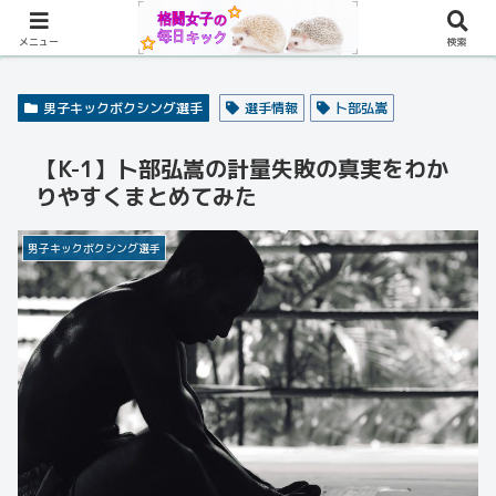
メニュー
検索
男子キックボクシング選手
選手情報
卜部弘嵩
【K-1】卜部弘嵩の計量失敗の真実をわか
りやすくまとめてみた
男子キックボクシング選手