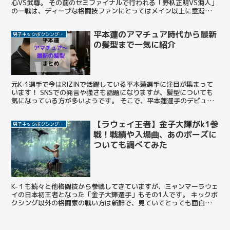
心VS武尊。 その前のセミファイナルで行われる「野杁正明VS海人」
の一戦は、ディープな格闘技ファンにとってはメイン以上に垂涎の
「裏メイン」とも言えるでしょう。 この投稿をIn...
平本蓮のアマチュア時代から最新
男子キックボクシング選手
の髪型まで一気に紹介
元K-1選手で今はRIZINで活躍している平本蓮選手に注目が集まって
います！ SNSでの発言や強さも話題になりますが、髪型についても
気になっている方が多いようです。 そこで、平本蓮選手のデビュー
時から最新の髪型まで一気に紹介しちゃいます！ ...
【ラウェイ王者】金子大輝がk1参
男子キックボクシング選手
戦！戦績や入場曲、あのポーズに
ついても調べてみた
K-１も続々と他格闘技から参戦してきていますが、ミャンマーラウェ
イの日本初王者となった「金子大輝選手」もその1人です。 キックボ
クシング以外の格闘家の戦い方は新鮮で、見ていてとっても面白いよ
ね！ ミャンマーラウェイってどんな戦い方なんだろう...