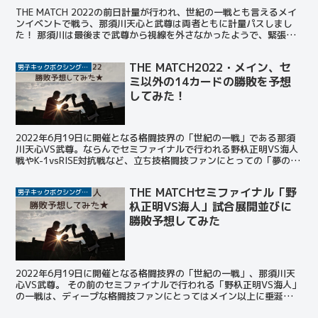
THE MATCH 2022の前日計量が行われ、世紀の一戦とも言えるメイ
ンイベントで戦う、那須川天心と武尊は両者ともに計量パスしまし
た！ 那須川は最後まで武尊から視線を外さなかったようで、緊張の
瞬間だったことが想像できます。 THE MAT...
THE MATCH2022・メイン、セ
男子キックボクシング選手
ミ以外の14カードの勝敗を予想
してみた！
2022年6月19日に開催となる格闘技界の「世紀の一戦」である那須
川天心VS武尊。ならんでセミファイナルで行われる野杁正明VS海人
戦やK-1vsRISE対抗戦など、立ち技格闘技ファンにとっての「夢のカ
ード」が揃った。 今回はすでに予想したメ...
THE MATCHセミファイナル「野
男子キックボクシング選手
杁正明VS海人」試合展開並びに
勝敗予想してみた
2022年6月19日に開催となる格闘技界の「世紀の一戦」、那須川天
心VS武尊。 その前のセミファイナルで行われる「野杁正明VS海人」
の一戦は、ディープな格闘技ファンにとってはメイン以上に垂涎の
「裏メイン」とも言えるでしょう。 この投稿をIn...