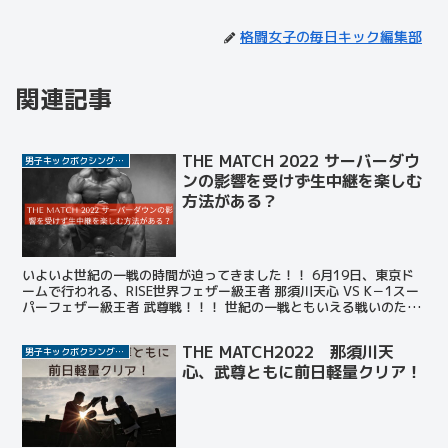
格闘女子の毎日キック編集部
関連記事
THE MATCH 2022 サーバーダウ
男子キックボクシング選手
ンの影響を受けず生中継を楽しむ
方法がある？
いよいよ世紀の一戦の時間が迫ってきました！！ 6月19日、東京ド
ームで行われる、RISE世界フェザー級王者 那須川天心 VS K－1スー
パーフェザー級王者 武尊戦！！！ 世紀の一戦ともいえる戦いのため
格闘技ファンや格闘技にあまり興味ない人た...
THE MATCH2022 那須川天
男子キックボクシング選手
心、武尊ともに前日軽量クリア！