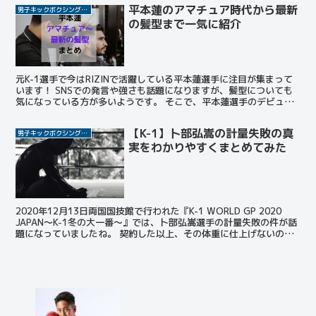
平本蓮のアマチュア時代から最新
男子キックボクシング選手
の髪型まで一気に紹介
元K-1選手で今はRIZINで活躍している平本蓮選手に注目が集まって
います！ SNSでの発言や強さも話題になりますが、髪型についても
気になっている方が多いようです。 そこで、平本蓮選手のデビュー
時から最新の髪型まで一気に紹介しちゃいます！ ...
【K-1】卜部弘嵩の計量失敗の真
男子キックボクシング選手
実をわかりやすくまとめてみた
2020年12月13日両国国技館で行われた『K-1 WORLD GP 2020
JAPAN～K-1冬の大一番～』では、卜部弘嵩選手の計量失敗の件が話
題になっていましたね。 契約した以上、その体重に仕上げないのは
プロ失格です。 計量失敗する選...