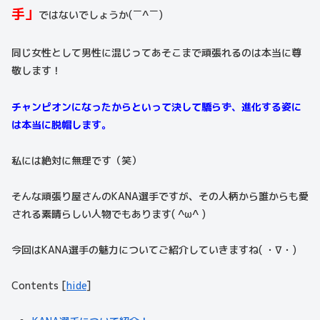
手」
ではないでしょうか(￣^￣)
同じ女性として男性に混じってあそこまで頑張れるのは本当に尊
敬します！
チャンピオンになったからといって決して驕らず、進化する姿に
は本当に脱帽します。
私には絶対に無理です（笑）
そんな頑張り屋さんのKANA選手ですが、その人柄から誰からも愛
される素晴らしい人物でもあります( ^ω^ )
今回はKANA選手の魅力についてご紹介していきますね( ・∇・)
Contents
[
hide
]