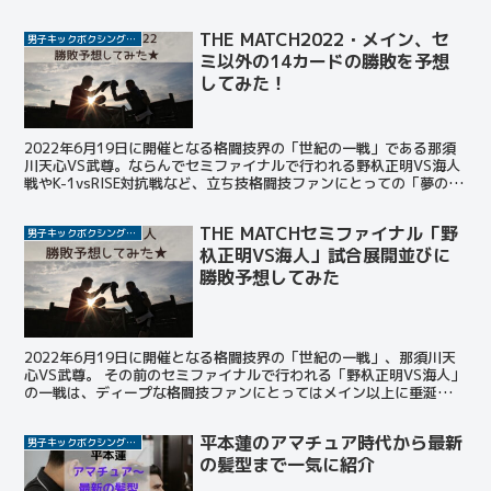
瞬間だったことが想像できます。 THE MAT...
THE MATCH2022・メイン、セ
男子キックボクシング選手
ミ以外の14カードの勝敗を予想
してみた！
2022年6月19日に開催となる格闘技界の「世紀の一戦」である那須
川天心VS武尊。ならんでセミファイナルで行われる野杁正明VS海人
戦やK-1vsRISE対抗戦など、立ち技格闘技ファンにとっての「夢のカ
ード」が揃った。 今回はすでに予想したメ...
THE MATCHセミファイナル「野
男子キックボクシング選手
杁正明VS海人」試合展開並びに
勝敗予想してみた
2022年6月19日に開催となる格闘技界の「世紀の一戦」、那須川天
心VS武尊。 その前のセミファイナルで行われる「野杁正明VS海人」
の一戦は、ディープな格闘技ファンにとってはメイン以上に垂涎の
「裏メイン」とも言えるでしょう。 この投稿をIn...
平本蓮のアマチュア時代から最新
男子キックボクシング選手
の髪型まで一気に紹介