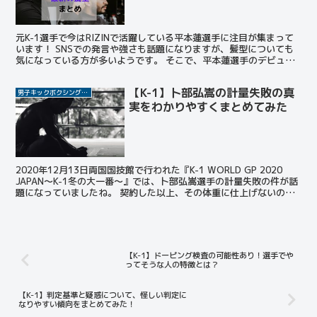
元K-1選手で今はRIZINで活躍している平本蓮選手に注目が集まって
います！ SNSでの発言や強さも話題になりますが、髪型についても
気になっている方が多いようです。 そこで、平本蓮選手のデビュー
時から最新の髪型まで一気に紹介しちゃいます！ ...
【K-1】卜部弘嵩の計量失敗の真
男子キックボクシング選手
実をわかりやすくまとめてみた
2020年12月13日両国国技館で行われた『K-1 WORLD GP 2020
JAPAN～K-1冬の大一番～』では、卜部弘嵩選手の計量失敗の件が話
題になっていましたね。 契約した以上、その体重に仕上げないのは
プロ失格です。 計量失敗する選...
【K-1】ドーピング検査の可能性あり！選手でや
ってそうな人の特徴とは？
【K-1】判定基準と疑惑について、怪しい判定に
なりやすい傾向をまとめてみた！