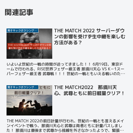
関連記事
THE MATCH 2022 サーバーダウ
男子キックボクシング選手
ンの影響を受けず生中継を楽しむ
方法がある？
いよいよ世紀の一戦の時間が迫ってきました！！ 6月19日、東京ド
ームで行われる、RISE世界フェザー級王者 那須川天心 VS K－1スー
パーフェザー級王者 武尊戦！！！ 世紀の一戦ともいえる戦いのため
格闘技ファンや格闘技にあまり興味ない人た...
THE MATCH2022 那須川天
男子キックボクシング選手
心、武尊ともに前日軽量クリア！
THE MATCH 2022の前日計量が行われ、世紀の一戦とも言えるメイ
ンイベントで戦う、那須川天心と武尊は両者ともに計量パスしまし
た！ 那須川は最後まで武尊から視線を外さなかったようで、緊張の