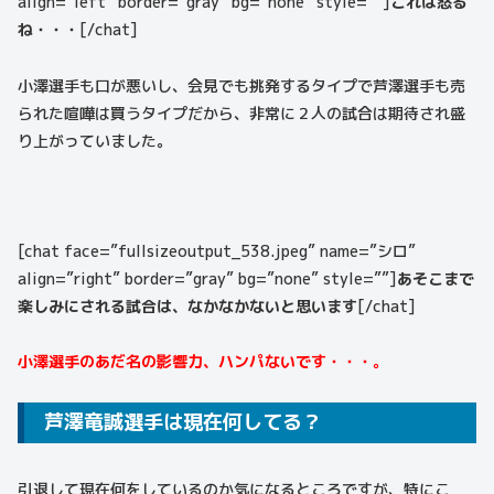
align=”left” border=”gray” bg=”none” style=””]
これは怒る
ね・・・
[/chat]
小澤選手も口が悪いし、会見でも挑発するタイプで芦澤選手も売
られた喧嘩は買うタイプだから、非常に２人の試合は期待され盛
り上がっていました。
[chat face=”fullsizeoutput_538.jpeg” name=”シロ”
align=”right” border=”gray” bg=”none” style=””]
あそこまで
楽しみにされる試合は、なかなかないと思います
[/chat]
小澤選手のあだ名の影響力、ハンパないです・・・。
芦澤竜誠選手は現在何してる？
引退して現在何をしているのか気になるところですが、特にこ