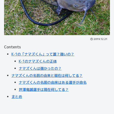
2019.12.21
Contents
K-1の「ナマズくん」って誰？強いの？
K-1のナマズくんの正体
ナマズくんは強かったの？
ナマズくんの名前の由来と現在は何してる？
ナマズくんの名前の由来はある選手が命名
芦澤竜誠選手は現在何してる？
まとめ