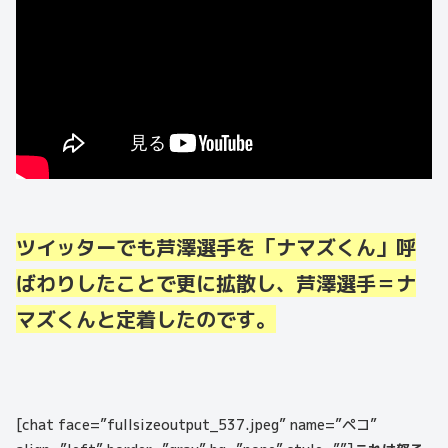
ツイッターでも芦澤選手を「ナマズくん」呼
ばわりしたことで更に拡散し、芦澤選手＝ナ
マズくんと定着したのです。
[chat face=”fullsizeoutput_537.jpeg” name=”ペコ”