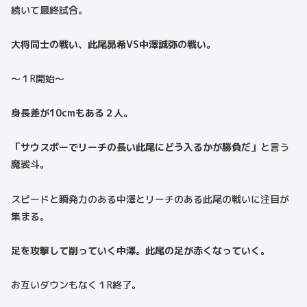
続いて最終試合。
大将同士の戦い、此尾昴希VS中澤誠弥の戦い。
〜１R開始〜
身長差が10cmもある２人。
「サウスポーでリーチの長い此尾にどう入るかが勝負だ」
と言う
魔裟斗。
スピードと瞬発力のある中澤とリーチのある此尾の戦いに注目が
集まる。
足を攻撃して削っていく中澤。此尾の足が赤くなっていく。
お互いダウンもなく１R終了。