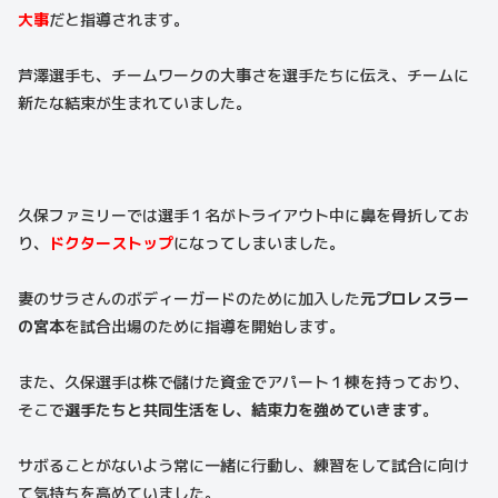
大事
だと指導されます。
芦澤選手も、チームワークの大事さを選手たちに伝え、チームに
新たな結束が生まれていました。
久保ファミリーでは選手１名がトライアウト中に鼻を骨折してお
り、
ドクターストップ
になってしまいました。
妻のサラさんのボディーガードのために加入した
元プロレスラー
の宮本
を試合出場のために指導を開始します。
また、久保選手は株で儲けた資金でアパート１棟を持っており、
そこで
選手たちと共同生活をし、結束力を強めていきます。
サボることがないよう常に一緒に行動し、練習をして試合に向け
て気持ちを高めていました。