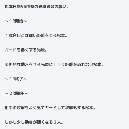
松本日向VS中堅の光原考音の戦い。
〜１R開始〜
１試合目とは違い距離をとる松本。
ガードを低くする光原。
変則的な動きをする光原に上手く距離を取れない松本。
〜１R終了〜
〜２R開始〜
相手の攻撃をよく見てガードして攻撃もする松本。
しかし少し動きが硬くなる２人。