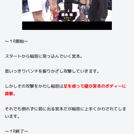
〜１R開始〜
スタートから稲垣に突っ込んでいく宮本。
思いっきりパンチを振りかざし攻撃していきます。
しかしその攻撃をかわし稲垣は
足を使って膝が宮本のボディーに
直撃。
それでも倒れずに前に出る宮本だが稲垣に上手くかわされてしま
います。
〜１R終了〜