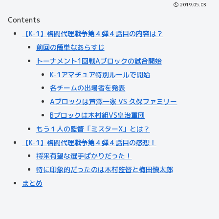
2019.05.03
Contents
【K-1】格闘代理戦争第４弾４話目の内容は？
前回の簡単なあらすじ
トーナメント1回戦Aブロックの試合開始
K-1アマチュア特別ルールで開始
各チームの出場者を発表
Aブロックは芦澤一家 VS 久保ファミリー
Bブロックは木村組VS皇治軍団
もう１人の監督「ミスターX」とは？
【K-1】格闘代理戦争第４弾４話目の感想！
将来有望な選手ばかりだった！
特に印象的だったのは木村監督と梅田慎太郎
まとめ