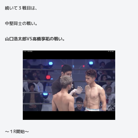
続いて３戦目は、
中堅同士の戦い。
山口浩太郎VS高橋享祐の戦い。
〜１R開始〜