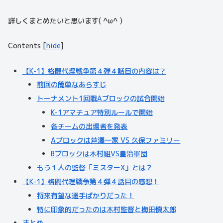
詳しくまとめたいと思います( ^ω^ )
Contents
[
hide
]
【K-1】格闘代理戦争第４弾４話目の内容は？
前回の簡単なあらすじ
トーナメント1回戦Aブロックの試合開始
K-1アマチュア特別ルールで開始
各チームの出場者を発表
Aブロックは芦澤一家 VS 久保ファミリー
Bブロックは木村組VS皇治軍団
もう１人の監督「ミスターX」とは？
【K-1】格闘代理戦争第４弾４話目の感想！
将来有望な選手ばかりだった！
特に印象的だったのは木村監督と梅田慎太郎
まとめ