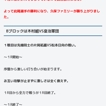
よって此尾選手の勝利になり、久保ファミリーが勝ち上がりまし
た。
Bブロックは木村組VS皇治軍団
１戦目は先鋒同士の片岡祐嘉VS松本日向の戦い。
〜１R開始〜
序盤から激しい打ち合いが始まります。
お互い攻撃が止まずに激しさは全く衰えず。
１R目から全力で戦うが１R目終了。
〜１R終了〜