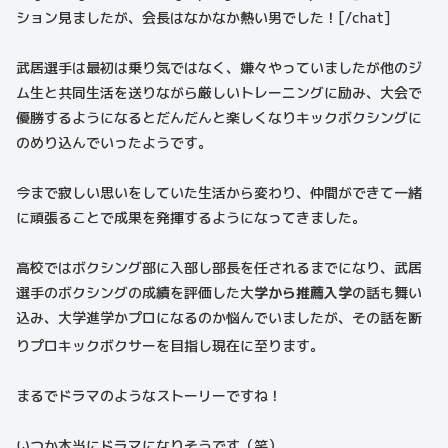
ション見ましたが、会長はなかなか熱い男でした！[/chat]
武居選手は最初は乗り気ではなく、嫌々やっていましたが他のジ
ム生と共同生活を送りながら厳しいトレーニングに励み、大会で
優勝するようになるとだんだんと楽しくなりキックボクシングに
のめり込んでいったようです。
今まで寂しい思いをしていた生活から変わり、仲間ができて一緒
に頑張ることで成果を発揮するようになってきました。
高校ではボクシング部に入部し部長を任されるまでになり、武居
選手のボクシングの成績を評価した大
学から推薦入学
の話も舞い
込み、大学進学かプロになるのか悩んでいましたが、その話を断
りプロキックボクサーを目指し現在に至ります。
まるでドラマのようなストーリーですね！
いつか本当にドラマになりそうです（笑）