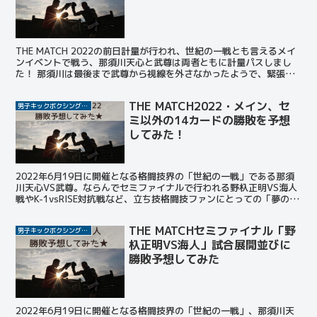
THE MATCH 2022の前日計量が行われ、世紀の一戦とも言えるメイ
ンイベントで戦う、那須川天心と武尊は両者ともに計量パスしまし
た！ 那須川は最後まで武尊から視線を外さなかったようで、緊張の
瞬間だったことが想像できます。 THE MAT...
THE MATCH2022・メイン、セ
男子キックボクシング選手
ミ以外の14カードの勝敗を予想
してみた！
2022年6月19日に開催となる格闘技界の「世紀の一戦」である那須
川天心VS武尊。ならんでセミファイナルで行われる野杁正明VS海人
戦やK-1vsRISE対抗戦など、立ち技格闘技ファンにとっての「夢のカ
ード」が揃った。 今回はすでに予想したメ...
THE MATCHセミファイナル「野
男子キックボクシング選手
杁正明VS海人」試合展開並びに
勝敗予想してみた
2022年6月19日に開催となる格闘技界の「世紀の一戦」、那須川天