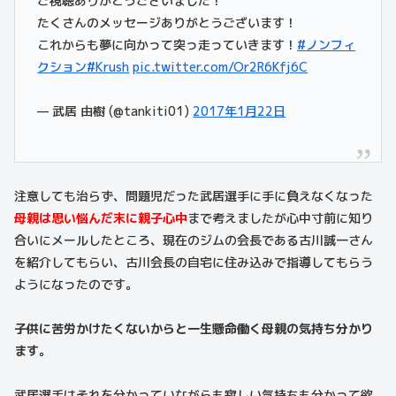
ご視聴ありがとうございました！
たくさんのメッセージありがとうございます！
これからも夢に向かって突っ走っていきます！
#ノンフィ
クション
#Krush
pic.twitter.com/Or2R6Kfj6C
— 武居 由樹 (@tankiti01)
2017年1月22日
注意しても治らず、問題児だった武居選手に手に負えなくなった
母親は思い悩んだ末に親子心中
まで考えましたが心中寸前に知り
合いにメールしたところ、現在のジムの会長である古川誠一さん
を紹介してもらい、古川会長の自宅に住み込みで指導してもらう
ようになったのです。
子供に苦労かけたくないからと一生懸命働く母親の気持ち分かり
ます。
武居選手はそれを分かっていながらも寂しい気持ちも分かって欲