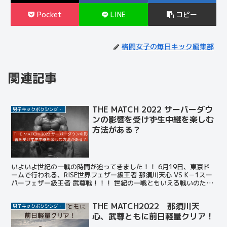
Pocket
LINE
コピー
格闘女子の毎日キック編集部
関連記事
THE MATCH 2022 サーバーダウ
男子キックボクシング選手
ンの影響を受けず生中継を楽しむ
方法がある？
いよいよ世紀の一戦の時間が迫ってきました！！ 6月19日、東京ド
ームで行われる、RISE世界フェザー級王者 那須川天心 VS K－1スー
パーフェザー級王者 武尊戦！！！ 世紀の一戦ともいえる戦いのため
格闘技ファンや格闘技にあまり興味ない人た...
THE MATCH2022 那須川天
男子キックボクシング選手
心、武尊ともに前日軽量クリア！