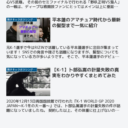
心VS武尊。 その前のセミファイナルで行われる「野杁正明VS海人」
の一戦は、ディープな格闘技ファンにとってはメイン以上に垂涎の
「裏メイン」とも言えるでしょう。 この投稿をIn...
平本蓮のアマチュア時代から最新
男子キックボクシング選手
の髪型まで一気に紹介
元K-1選手で今はRIZINで活躍している平本蓮選手に注目が集まって
います！ SNSでの発言や強さも話題になりますが、髪型についても
気になっている方が多いようです。 そこで、平本蓮選手のデビュー
時から最新の髪型まで一気に紹介しちゃいます！ ...
【K-1】卜部弘嵩の計量失敗の真
男子キックボクシング選手
実をわかりやすくまとめてみた
2020年12月13日両国国技館で行われた『K-1 WORLD GP 2020
JAPAN～K-1冬の大一番～』では、卜部弘嵩選手の計量失敗の件が話
題になっていましたね。 契約した以上、その体重に仕上げないのは
プロ失格です。 計量失敗する選...