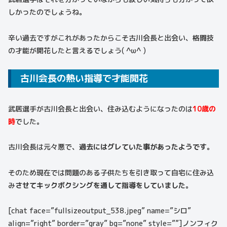
しかったのでしょうね。
辛い過去ですがこれがあったからこそ古川会長と出会い、格闘技
の才能が開花したと言えるでしょう( ^ω^ )
古川会長の熱い指導で才能開花
武居選手が古川会長と出会い、住み込むようになったのは
10歳の
時
でした。
古川会長は元々悪で、
過去にはグレていた事があったようです。
そのため現在では問題のある子供たちを引き取って自宅に住み込
み
させてキックボクシングを通して指導をしていました。
[chat face=”fullsizeoutput_538.jpeg” name=”シロ”
align=”right” border=”gray” bg=”none” style=””]ノンフィク