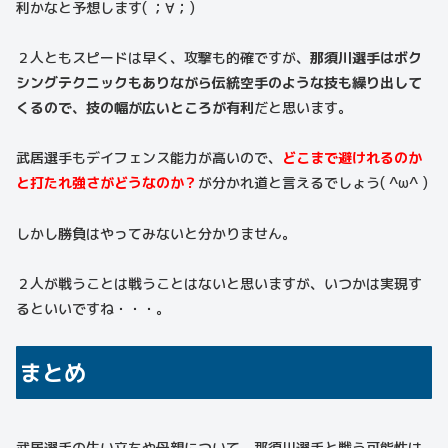
利かなと予想します( ；∀；)
２人ともスピードは早く、攻撃も的確ですが、
那須川選手はボク
シングテクニックもありながら伝統空手のような技も繰り出して
くるので、技の幅が広いところが有利
だと思います。
武居選手もデイフェンス能力が高いので、
ど
こまで避けれるのか
と打たれ強さがどうなのか？
が分かれ道と言えるでしょう( ^ω^ )
しかし勝負はやってみないと分かりません。
２人が戦うことは戦うことはないと思いますが、いつかは実現す
るといいですね・・・。
まとめ
武居選手の生い立ちや母親について、那須川選手と戦う可能性は