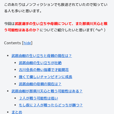
このあたりはノンフィクションでも放送されていたので知ってい
る人も多いと思います。
今回は
武居選手の生い立ちや母親について、また那須川天心と戦
う可能性はあるのか？
についてご紹介したいと思います( ^ω^ )
Contents
[
hide
]
武居由樹の生い立ちと母親の現在は？
武居由樹の生い立ちが壮絶
古川会長の熱い指導で才能開花
強くて優しいチャンピオンに成長
武居由樹の母親の現在は？
武居由樹が那須川天心と戦う可能性はある？
２人が戦う可能性は低い
もし仮に２人が戦ったらどっちが勝つ？
まとめ