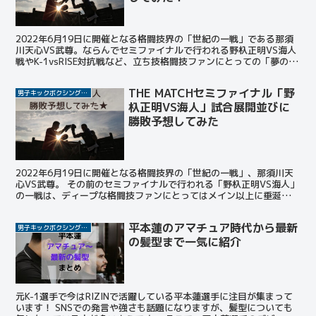
2022年6月19日に開催となる格闘技界の「世紀の一戦」である那須
川天心VS武尊。ならんでセミファイナルで行われる野杁正明VS海人
戦やK-1vsRISE対抗戦など、立ち技格闘技ファンにとっての「夢のカ
ード」が揃った。 今回はすでに予想したメ...
THE MATCHセミファイナル「野
男子キックボクシング選手
杁正明VS海人」試合展開並びに
勝敗予想してみた
2022年6月19日に開催となる格闘技界の「世紀の一戦」、那須川天
心VS武尊。 その前のセミファイナルで行われる「野杁正明VS海人」
の一戦は、ディープな格闘技ファンにとってはメイン以上に垂涎の
「裏メイン」とも言えるでしょう。 この投稿をIn...
平本蓮のアマチュア時代から最新
男子キックボクシング選手
の髪型まで一気に紹介
元K-1選手で今はRIZINで活躍している平本蓮選手に注目が集まって
います！ SNSでの発言や強さも話題になりますが、髪型についても