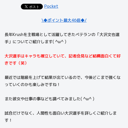
Pocket
\◆ポイント最大46倍◆/
長年Krushを主戦場として活躍してきたベテランの「大沢文也選
手」についてご紹介します( ^ω^ )
大沢選手はキャラも確立していて、記者会見など結構面白くて好
きです（笑）
最近では階級を上げて結果が出ているので、今後どこまで強くな
っていくのかも楽しみですね！
また彼女や仕事の事なども調べてみました( ^ω^ )
試合だけでなく、人間性も面白い大沢選手を詳しくご紹介しま
す！