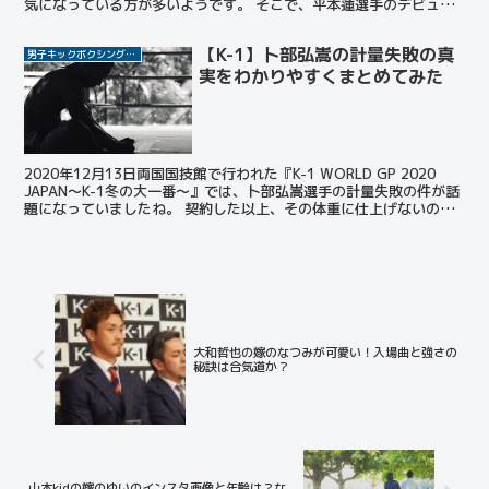
気になっている方が多いようです。 そこで、平本蓮選手のデビュー
時から最新の髪型まで一気に紹介しちゃいます！ ...
【K-1】卜部弘嵩の計量失敗の真
男子キックボクシング選手
実をわかりやすくまとめてみた
2020年12月13日両国国技館で行われた『K-1 WORLD GP 2020
JAPAN～K-1冬の大一番～』では、卜部弘嵩選手の計量失敗の件が話
題になっていましたね。 契約した以上、その体重に仕上げないのは
プロ失格です。 計量失敗する選...
大和哲也の嫁のなつみが可愛い！入場曲と強さの
秘訣は合気道か？
山本kidの嫁のゆいのインスタ画像と年齢は？な