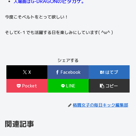
G-DRAGONのピタカゲ。
入場曲は
今度こそベルトをとって欲しい！
そしてK-１でも活躍する日を楽しみにしています( ^ω^ )
シェアする
X
Facebook
はてブ
Pocket
LINE
コピー
格闘女子の毎日キック編集部
関連記事