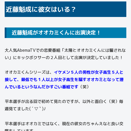
近藤魁成に彼女はいる？
近藤魁成がオオカミくんに出演決定！
大人気AbemaTVでの恋愛番組「太陽とオオカミくんには騙されな
い」にキックボクサーの２人目として出演が決定していました！
オオカミくんシリーズは、
イケメン５人の男性が女子高生５人と
接して、最低でも１人以上が女子高生を騙すオオカミとなって潜
んでいるというなんだかすごい番組です
（笑）
平本選手が出る回で初めて見たのですが、以外と面白く（笑）毎
週見てました( ´ ▽ ` )ﾉ
平本選手はオオカミではなく、現在の彼女のちゃんえなと良い交
際をしています。