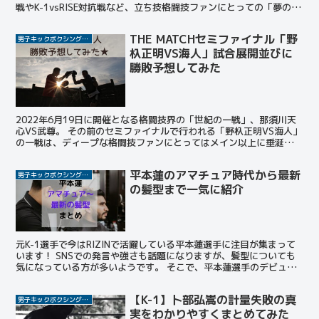
戦やK-1vsRISE対抗戦など、立ち技格闘技ファンにとっての「夢のカ
ード」が揃った。 今回はすでに予想したメ...
THE MATCHセミファイナル「野
男子キックボクシング選手
杁正明VS海人」試合展開並びに
勝敗予想してみた
2022年6月19日に開催となる格闘技界の「世紀の一戦」、那須川天
心VS武尊。 その前のセミファイナルで行われる「野杁正明VS海人」
の一戦は、ディープな格闘技ファンにとってはメイン以上に垂涎の
「裏メイン」とも言えるでしょう。 この投稿をIn...
平本蓮のアマチュア時代から最新
男子キックボクシング選手
の髪型まで一気に紹介
元K-1選手で今はRIZINで活躍している平本蓮選手に注目が集まって
います！ SNSでの発言や強さも話題になりますが、髪型についても
気になっている方が多いようです。 そこで、平本蓮選手のデビュー
時から最新の髪型まで一気に紹介しちゃいます！ ...
【K-1】卜部弘嵩の計量失敗の真
男子キックボクシング選手
実をわかりやすくまとめてみた