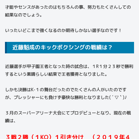
才能やセンスがあったのはもちろんの事、努力もたくさんしての
結果なのでしょう。
いったいどこまで強くなるのか期待しかない選手なのです！
近藤魁成のキックボクシングの戦績は？
近藤選手が甲子園王者となった時の試合は、１R１分２３秒で勝利
するという素晴らしい結果で王者獲得となりました。
しかも決勝はK-１の舞台だったのでたくさんの人がいたのです
が、プレッシャーにも負けず豪快な勝利となりました( ´ ▽ ` )ﾉ
３月のスーパーアリーナ大会にてプロデビューとなり、現在の戦
績は、
３戦２勝（１KO）１引き分け （２０１９年４