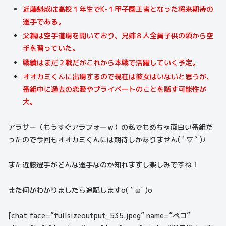
近藤魁成は高校１年生でK-１甲子園王者となった将来期待の
選手である。
父親は空手道場を開いており、兄姉８人全員子供の頃から空
手を習っていた。
戦績はまだ２戦だがこれから本戦で活躍していく予定。
オオカミくんに出場するので現在は彼女はいないと思うが、
番組中に過去の恋愛やプライベートのことを話す可能性が
大。
アラサー（もうすぐアラフォーｗ）の私でもめちゃ面白い番組だ
ったので今回もオオカミくんには期待しかありません( ´ ▽ ` )ﾉ
また近藤選手がどんな選手なのか知れますし楽しみですね！
また何かわかりましたら追記しますo(｀ω´ )o
[chat face=”fullsizeoutput_535.jpeg” name=”ペコ”