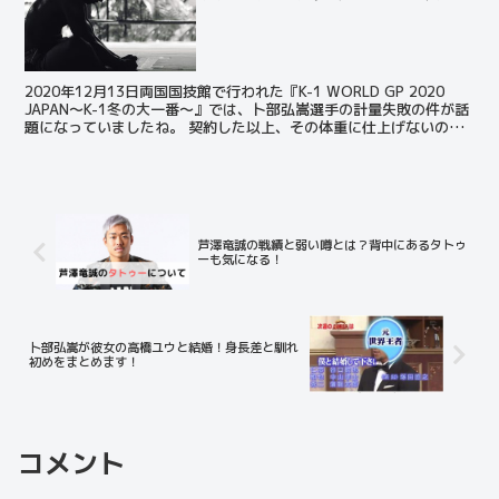
2020年12月13日両国国技館で行われた『K-1 WORLD GP 2020
JAPAN～K-1冬の大一番～』では、卜部弘嵩選手の計量失敗の件が話
題になっていましたね。 契約した以上、その体重に仕上げないのは
プロ失格です。 計量失敗する選...
芦澤竜誠の戦績と弱い噂とは？背中にあるタトゥ
ーも気になる！
卜部弘嵩が彼女の高橋ユウと結婚！身長差と馴れ
初めをまとめます！
コメント