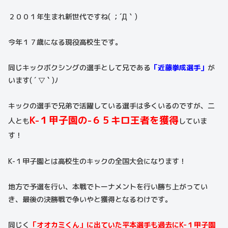
２００１年生まれ新世代ですね( ；´Д｀)
今年１７歳になる現役高校生です。
同じキックボクシングの選手として兄である
「近藤拳成選手」
が
います( ´ ▽ ` )ﾉ
キックの選手で兄弟で活躍している選手は多くいるのですが、二
K-１甲子園の-６５キロ王者を獲得
人とも
していま
す！
K-１甲子園とは高校生のキックの全国大会になります！
地方で予選を行い、本戦でトーナメントを行い勝ち上がってい
き、最後の決勝戦で争いやと獲得となるわけです。
同じく
「オオカミくん」に出ていた平本選手も過去にK-１甲子園