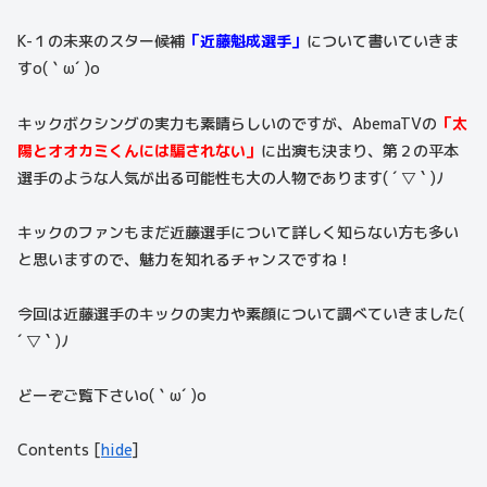
K-１の未来のスター候補
「近藤魁成選手」
について書いていきま
すo(｀ω´ )o
キックボクシングの実力も素晴らしいのですが、AbemaTVの
「太
陽とオオカミくんには騙されない」
に出演も決まり、第２の平本
選手のような人気が出る可能性も大の人物であります( ´ ▽ ` )ﾉ
キックのファンもまだ近藤選手について詳しく知らない方も多い
と思いますので、魅力を知れるチャンスですね！
今回は近藤選手のキックの実力や素顔について調べていきました(
´ ▽ ` )ﾉ
どーぞご覧下さいo(｀ω´ )o
Contents
[
hide
]