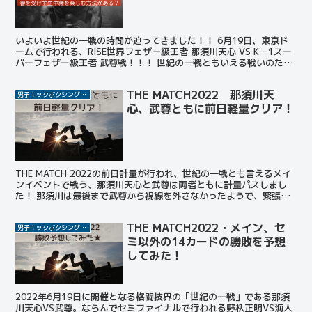
いよいよ世紀の一戦の時間が迫ってきました！！ 6月19日、東京ド
ームで行われる、RISE世界フェザー級王者 那須川天心 VS K－1スー
パーフェザー級王者 武尊戦！！！ 世紀の一戦ともいえる戦いのため
格闘技ファンや格闘技にあまり興味ない人た...
THE MATCH2022 那須川天
男子キックボクシング選手
心、武尊ともに前日軽量クリア！
THE MATCH 2022の前日計量が行われ、世紀の一戦とも言えるメイ
ンイベントで戦う、那須川天心と武尊は両者ともに計量パスしまし
た！ 那須川は最後まで武尊から視線を外さなかったようで、緊張の
瞬間だったことが想像できます。 THE MAT...
THE MATCH2022・メイン、セ
男子キックボクシング選手
ミ以外の14カードの勝敗を予想
してみた！
2022年6月19日に開催となる格闘技界の「世紀の一戦」である那須
川天心VS武尊。ならんでセミファイナルで行われる野杁正明VS海人