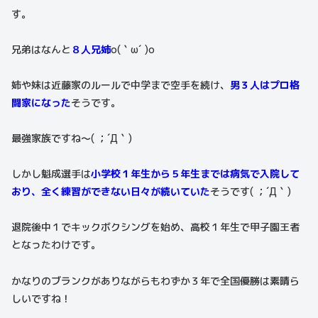
す。
兄弟はなんと
８人兄姉
o(｀ω´ )o
姉や妹は近藤家のルールで中学まで空手を続け、
男３人はプロ格
闘家になった
そうです。
最強家族ですね〜( ；´Д｀)
しかし魁成選手は
小学校１年生から５年生までは病気で入院して
おり、全く練習ができない日々が続いていた
そうです( ；´Д｀)
退院後中１でキックボクシングを始め、高校１年生で甲子園王者
となったわけです。
かなりのブランクがありながらもわずか３年で全国優勝は素晴ら
しいですね！