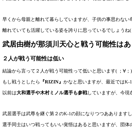
早くから母親と離れて暮らしていますが、子供の事思わない
離れていても活躍している姿を誇りに思っているでしょうね( ^ω
武居由樹が那須川天心と戦う可能性はあ
２人が戦う可能性は低い
結論から言って２人が戦う可能性って低いと思います( ；∀；)
もし戦うとしたら
『RIZIN』
かなと思いますが、最近ではK-1
以前は
大和選手や木村ミノル選手も参戦
していますが、今現
武居選手は武尊を継ぐ第２のK-1の顔になりつつああります
選手同士はいつ戦ってもいい覚悟はあると思いますが、団体の