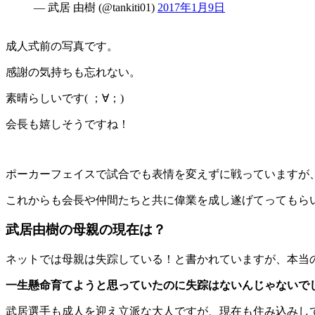
— 武居 由樹 (@tankiti01)
2017年1月9日
成人式前の写真です。
感謝の気持ちも忘れない。
素晴らしいです( ；∀；)
会長も嬉しそうですね！
ポーカーフェイスで試合でも表情を変えずに戦っていますが
これからも会長や仲間たちと共に偉業を成し遂げてってもら
武居由樹の母親の現在は？
ネットでは母親は失踪している！と書かれていますが、本当
一生懸命育てようと思っていたのに失踪はないんじゃないでし
武居選手も成人を迎え立派な大人ですが、現在も住み込みし