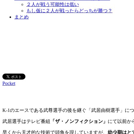
２人が戦う可能性は低い
もし仮に２人が戦ったらどっちが勝つ？
まとめ
Pocket
K-1のエースである武尊選手の後を継ぐ「武居由樹選手」につ
武居選手はテレビ番組
「ザ・ノンフィクション」
にて以前か
早くから天才的な技術で頭角を現していますが、
幼少期はと