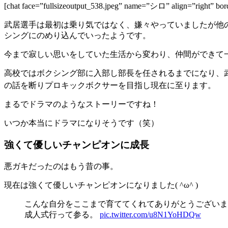
[chat face=”fullsizeoutput_538.jpeg” name=”シロ” ali
武居選手は最初は乗り気ではなく、嫌々やっていましたが他
シングにのめり込んでいったようです。
今まで寂しい思いをしていた生活から変わり、仲間ができて
高校ではボクシング部に入部し部長を任されるまでになり、
の話を断りプロキックボクサーを目指し現在に至ります。
まるでドラマのようなストーリーですね！
いつか本当にドラマになりそうです（笑）
強くて優しいチャンピオンに成長
悪ガキだったのはもう昔の事。
現在は強くて優しいチャンピオンになりました( ^ω^ )
こんな自分をここまで育ててくれてありがとうございま
成人式行って参る。
pic.twitter.com/u8N1YoHDQw