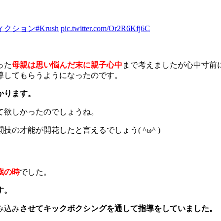
ィクション
#Krush
pic.twitter.com/Or2R6Kfj6C
った
母親は思い悩んだ末に親子心中
まで考えましたが心中寸前
導してもらうようになったのです。
かります。
て欲しかったのでしょうね。
の才能が開花したと言えるでしょう( ^ω^ )
0歳の時
でした。
す。
み込み
させてキックボクシングを通して指導をしていました。