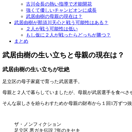
古川会長の熱い指導で才能開花
強くて優しいチャンピオンに成長
武居由樹の母親の現在は？
武居由樹が那須川天心と戦う可能性はある？
２人が戦う可能性は低い
もし仮に２人が戦ったらどっちが勝つ？
まとめ
武居由樹の生い立ちと母親の現在は？
武居由樹の生い立ちが壮絶
足立区の母子家庭で育った武居選手。
母親と２人で暮らしていましたが、母親が武居選手を食べさ
そんな寂しさを紛らわすためか母親の財布から１回1万ずつ
ザ・ノンフィクション
足立区 悪ガキ伝説 7年のキセキ