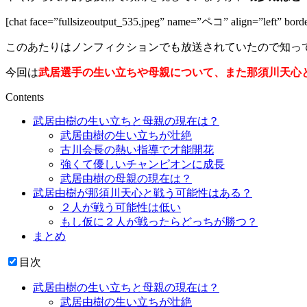
[chat face=”fullsizeoutput_535.jpeg” name=”ペコ” align=”l
このあたりはノンフィクションでも放送されていたので知っ
今回は
武居選手の生い立ちや母親について、また那須川天心
Contents
武居由樹の生い立ちと母親の現在は？
武居由樹の生い立ちが壮絶
古川会長の熱い指導で才能開花
強くて優しいチャンピオンに成長
武居由樹の母親の現在は？
武居由樹が那須川天心と戦う可能性はある？
２人が戦う可能性は低い
もし仮に２人が戦ったらどっちが勝つ？
まとめ
目次
武居由樹の生い立ちと母親の現在は？
武居由樹の生い立ちが壮絶