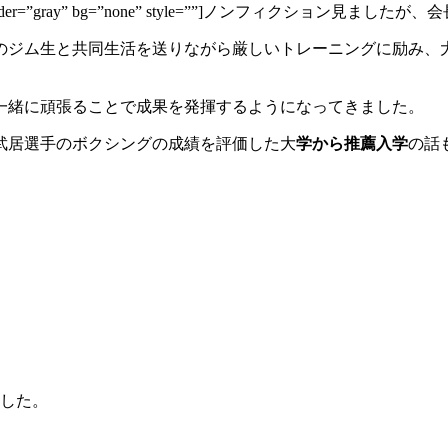
gn=”right” border=”gray” bg=”none” style=””]ノンフィクショ
のジム生と共同生活を送りながら厳しいトレーニングに励み、
一緒に頑張ることで成果を発揮するようになってきました。
武居選手のボクシングの成績を評価した大
学から推薦入学
の話
した。