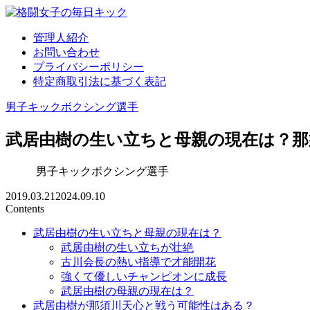
管理人紹介
お問い合わせ
プライバシーポリシー
特定商取引法に基づく表記
男子キックボクシング選手
武居由樹の生い立ちと母親の現在は？那
男子キックボクシング選手
2019.03.21
2024.09.10
Contents
武居由樹の生い立ちと母親の現在は？
武居由樹の生い立ちが壮絶
古川会長の熱い指導で才能開花
強くて優しいチャンピオンに成長
武居由樹の母親の現在は？
武居由樹が那須川天心と戦う可能性はある？