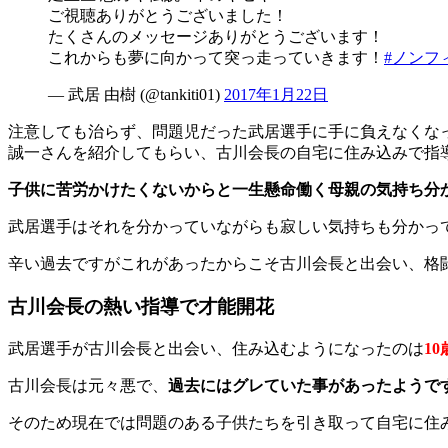
ご視聴ありがとうございました！
たくさんのメッセージありがとうございます！
これからも夢に向かって突っ走っていきます！
#ノンフ
— 武居 由樹 (@tankiti01)
2017年1月22日
注意しても治らず、問題児だった武居選手に手に負えなくな
誠一さんを紹介してもらい、古川会長の自宅に住み込みで指
子供に苦労かけたくないからと一生懸命働く母親の気持ち分
武居選手はそれを分かっていながらも寂しい気持ちも分かっ
辛い過去ですがこれがあったからこそ古川会長と出会い、格闘技
古川会長の熱い指導で才能開花
武居選手が古川会長と出会い、住み込むようになったのは
1
古川会長は元々悪で、
過去にはグレていた事があったようで
そのため現在では問題のある子供たちを引き取って自宅に住